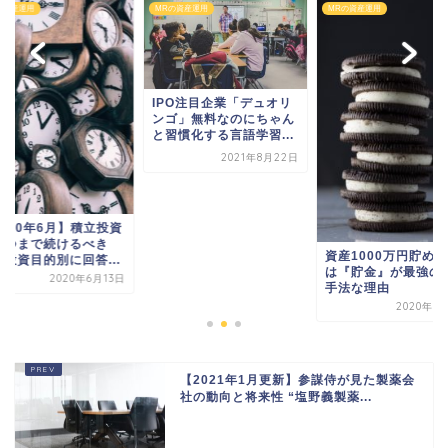
の資産運用
MRの資産運用
MRの資産運用
IPO注目企業「デュオリ
ンゴ」無料なのにちゃん
と習慣化する言語学習...
2021年8月22日
2020年6月】積立投資
いつまで続けるべき
資産1000万円貯め
？投資目的別に回答...
は『貯金』が最強の
2020年6月13日
手法な理由
2020年7
【2021年1月更新】参謀侍が見た製薬会
社の動向と将来性 “塩野義製薬...