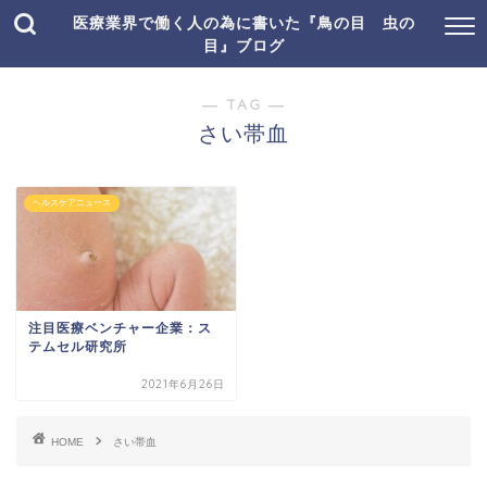
医療業界で働く人の為に書いた『鳥の目 虫の
目』ブログ
― TAG ―
さい帯血
ヘルスケアニュース
注目医療ベンチャー企業：ス
テムセル研究所
2021年6月26日
HOME
さい帯血